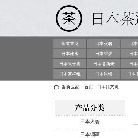
茶道首页
日本火箸
日本
日本建水
日本香炉
日本
日本果子盘
日本备前烧
日本
日本茶杯组
日本铜镜
日本
当前位置：
首页
-
日本抹茶碗
日本火箸
日本铜画