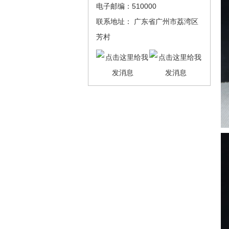
电子邮编：510000
联系地址： 广东省广州市荔湾区
芳村