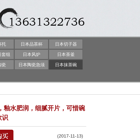
杯托
日本品茶杯
日本切子器
釜套组
日本风炉
日本茶釜
陶瓷
日本陶瓷急须
日本抹茶碗
艺，釉水肥润，细腻开片，可惜碗
款识
(2017-11-13)