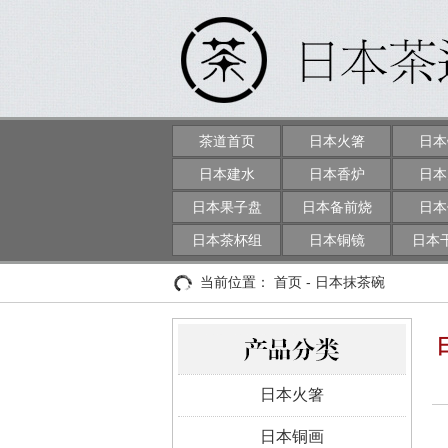
茶道首页
日本火箸
日本
日本建水
日本香炉
日本
日本果子盘
日本备前烧
日本
日本茶杯组
日本铜镜
日本
当前位置：
首页
-
日本抹茶碗
日本火箸
日本铜画