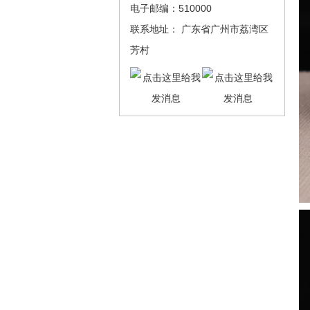
电子邮编：510000
联系地址： 广东省广州市荔湾区
芳村