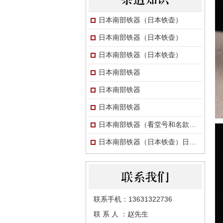
日本南部铁器（日本铁壶）
日本南部铁器（日本铁壶）
日本南部铁器（日本铁壶）
日本南部铁器
日本南部铁器
日本南部铁器
日本南部铁器（看堂号和名款画押）
日本南部铁器（日本铁壶）日本铁壶小讲：工艺与收藏
联系手机：13631322736
联 系 人 ：赵先生