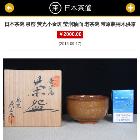
日本茶碗 泉窑 荧光小金斑 莹润釉面 老茶碗 带原装桐木供箱
￥2000.00
(2015-09-17)