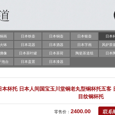
铜画
日本铁壶
日本铜壶
日本银壶
日本
火钵
日本花器
日本酒器
日本字画
风炉茶
佛像
日本茶叶罐
日本茶荷
陶瓷茶道组
日本
干泡台
日本盖置
日本漆器
日本杯托 日本人间国宝玉川堂铜老丸型铜杯托五客
目纹铜杯托
2400.00
零售价：